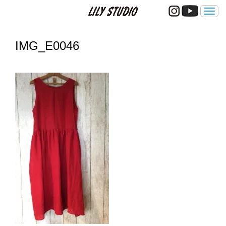
メ
ニ
ュ
ー
IMG_E0046