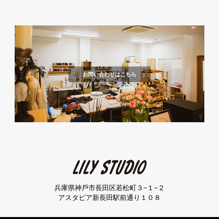
お問い合わせはこちら
兵庫県神⼾市⻑⽥区若松町３−１−２
アスタピア新⻑⽥駅前通り１０８