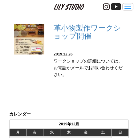
メ
ニ
ュ
ー
革小物製作ワークシ
ョップ開催
2019.12.26
ワークショップの詳細については、
お電話かメールでお問い合わせくだ
さい。
カレンダー
2019年12月
月
火
水
木
金
土
日