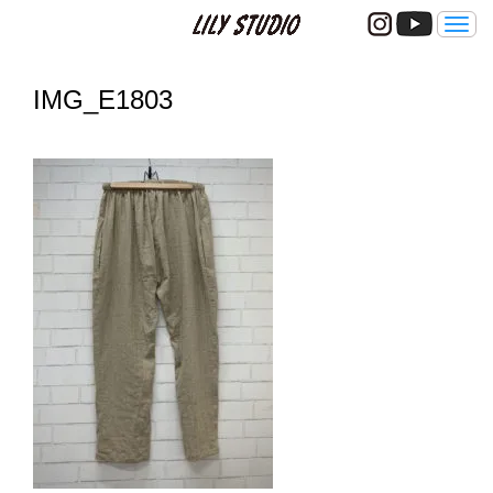
メ
ニ
ュ
ー
IMG_E1803